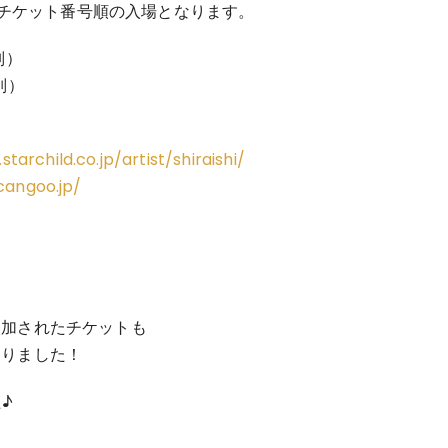
チケット番号順の入場となります。
別）
k別）
tarchild.co.jp/artist/shiraishi/
cangoo.jp/
、追加されたチケットも
となりました！
♪