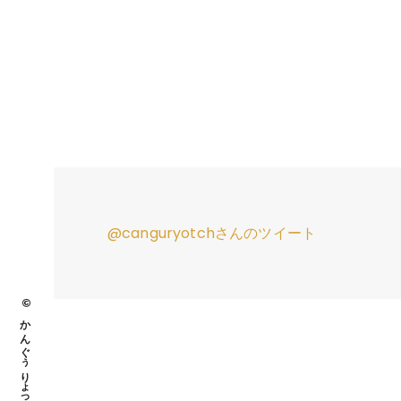
@canguryotchさんのツイート
© かんぐぅりょっち