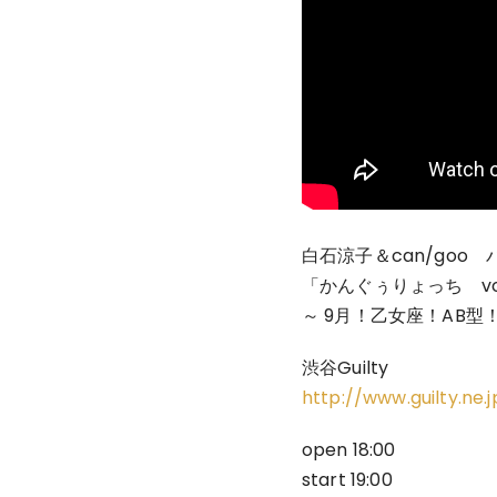
白石涼子＆can/goo
「かんぐぅりょっち vol
～ 9月！乙女座！AB型
渋谷Guilty
http://www.guilty.ne.j
open 18:00
start 19:00