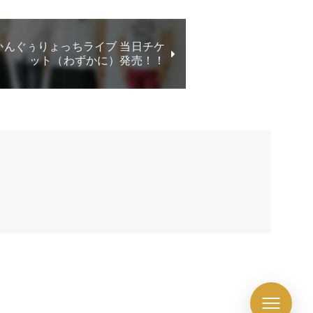
かんぐぅりょっちライブ 当日チケ
ット（わずかに）発売！！