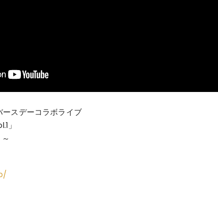
 バースデーコラボライブ
.1」
！～
p/