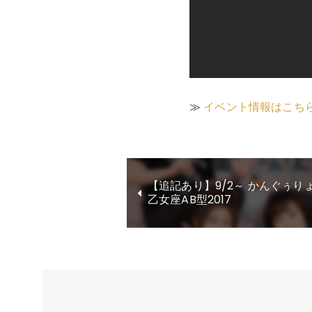
≫
イベント情報はこち
【追記あり】9/2～ かんぐぅり
乙女座AB型2017