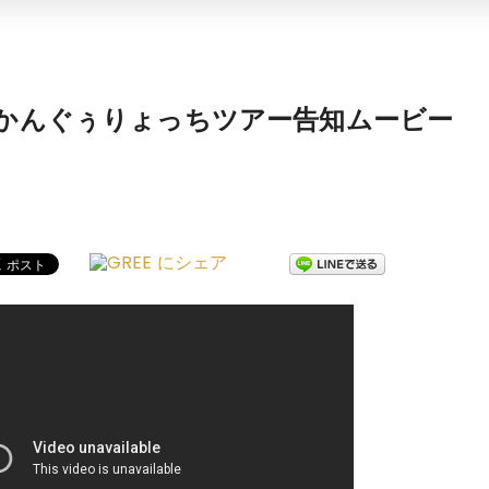
～ かんぐぅりょっちツアー告知ムービー